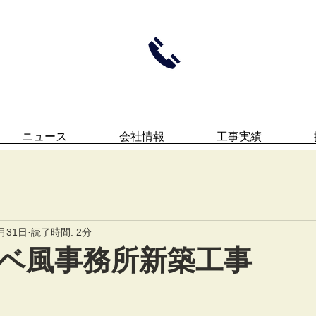
お問い合わせはこちらか
TEL0594-22-625
ナカムラ建設
​営業：月～土 8：00
ニュース
会社情報
工事実績
月31日
読了時間: 2分
ベ風事務所新築工事